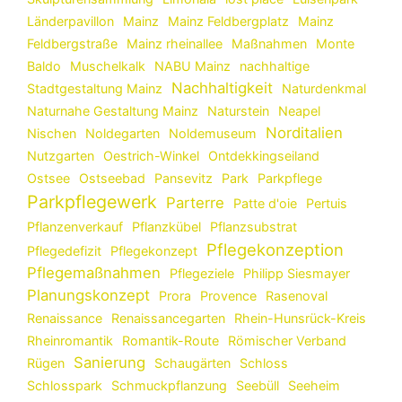
Länderpavillon
Mainz
Mainz Feldbergplatz
Mainz
Feldbergstraße
Mainz rheinallee
Maßnahmen
Monte
Baldo
Muschelkalk
NABU Mainz
nachhaltige
Nachhaltigkeit
Stadtgestaltung Mainz
Naturdenkmal
Naturnahe Gestaltung Mainz
Naturstein
Neapel
Norditalien
Nischen
Noldegarten
Noldemuseum
Nutzgarten
Oestrich-Winkel
Ontdekkingseiland
Ostsee
Ostseebad
Pansevitz
Park
Parkpflege
Parkpflegewerk
Parterre
Patte d'oie
Pertuis
Pflanzenverkauf
Pflanzkübel
Pflanzsubstrat
Pflegekonzeption
Pflegedefizit
Pflegekonzept
Pflegemaßnahmen
Pflegeziele
Philipp Siesmayer
Planungskonzept
Prora
Provence
Rasenoval
Renaissance
Renaissancegarten
Rhein-Hunsrück-Kreis
Rheinromantik
Romantik-Route
Römischer Verband
Sanierung
Rügen
Schaugärten
Schloss
Schlosspark
Schmuckpflanzung
Seebüll
Seeheim