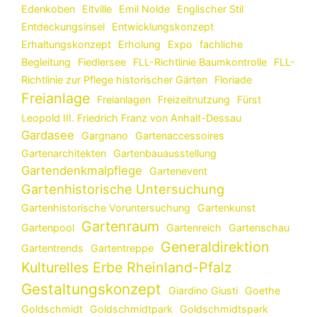
Edenkoben
Eltville
Emil Nolde
Englischer Stil
Entdeckungsinsel
Entwicklungskonzept
Erhaltungskonzept
Erholung
Expo
fachliche
Begleitung
Fiedlersee
FLL-Richtlinie Baumkontrolle
FLL-
Richtlinie zur Pflege historischer Gärten
Floriade
Freianlage
Freianlagen
Freizeitnutzung
Fürst
Leopold III. Friedrich Franz von Anhalt-Dessau
Gardasee
Gargnano
Gartenaccessoires
Gartenarchitekten
Gartenbauausstellung
Gartendenkmalpflege
Gartenevent
Gartenhistorische Untersuchung
Gartenhistorische Voruntersuchung
Gartenkunst
Gartenraum
Gartenpool
Gartenreich
Gartenschau
Generaldirektion
Gartentrends
Gartentreppe
Kulturelles Erbe Rheinland-Pfalz
Gestaltungskonzept
Giardino Giusti
Goethe
Goldschmidt
Goldschmidtpark
Goldschmidtspark