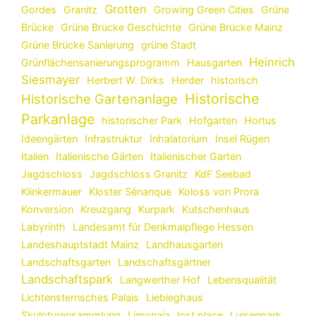
Grotten
Gordes
Granitz
Growing Green Cities
Grüne
Brücke
Grüne Brücke Geschichte
Grüne Brücke Mainz
Grüne Brücke Sanierung
grüne Stadt
Heinrich
Grünflächensanierungsprogramm
Hausgarten
Siesmayer
Herbert W. Dirks
Herder
historisch
Historische
Historische Gartenanlage
Parkanlage
historischer Park
Hofgarten
Hortus
Ideengärten
Infrastruktur
Inhalatorium
Insel Rügen
Italien
Italienische Gärten
Italienischer Garten
Jagdschloss
Jagdschloss Granitz
KdF Seebad
Klinkermauer
Kloster Sénanque
Koloss von Prora
Konversion
Kreuzgang
Kurpark
Kutschenhaus
Labyrinth
Landesamt für Denkmalpflege Hessen
Landeshauptstadt Mainz
Landhausgarten
Landschaftsgarten
Landschaftsgärtner
Landschaftspark
Langwerther Hof
Lebensqualität
Lichtensternsches Palais
Liebieghaus
Skulpturensammlung
Limonaia
lost place
Luisenpark