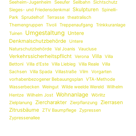
Seeheim-Jugenheim
Seeufer
Seilbahn
Sichtschutz
Skulpturen
Sieges- und Friedensdenkmal
Spinelli-
Park
Sprudelhof
Terrasse
theatralisch
Themengruppen
Tivoli
Treppenaufgang
Trinkkuranlage
Umgestaltung
Untere
Tuinen
Denkmalschutzbehörde
Untere
Naturschutzbehörde
Val Joanis
Vaucluse
Verkehrssicherheitspflicht
Villa
Verona
Villa
Bettoni
Villa d'Este
Villa Liebieg
Villa Reale
Villa
Sachsen
Villa Spada
Villastraße
Vilm
Vorgarten
vorhabenbezogener Bebauungsplan
VTA-Methode
Wasserbecken
Weingut
Wilde weelde Wereld
Wilhelm
Wohnanlage
Hentze
Wilhelm Jost
Wörlitz
Ziercharakter
Zierrasen
Zielplanung
Zierpflanzung
Zitrusbäume
ZTV Baumpflege
Zypressen
Zypressenallee