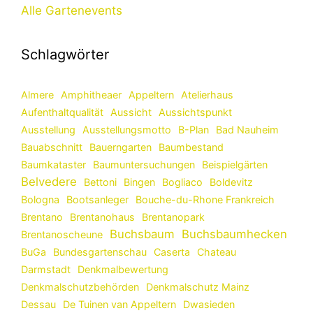
Alle Gartenevents
Schlagwörter
Almere
Amphitheaer
Appeltern
Atelierhaus
Aufenthaltqualität
Aussicht
Aussichtspunkt
Ausstellung
Ausstellungsmotto
B-Plan
Bad Nauheim
Bauabschnitt
Bauerngarten
Baumbestand
Baumkataster
Baumuntersuchungen
Beispielgärten
Belvedere
Bettoni
Bingen
Bogliaco
Boldevitz
Bologna
Bootsanleger
Bouche-du-Rhone Frankreich
Brentano
Brentanohaus
Brentanopark
Buchsbaum
Buchsbaumhecken
Brentanoscheune
BuGa
Bundesgartenschau
Caserta
Chateau
Darmstadt
Denkmalbewertung
Denkmalschutzbehörden
Denkmalschutz Mainz
Dessau
De Tuinen van Appeltern
Dwasieden