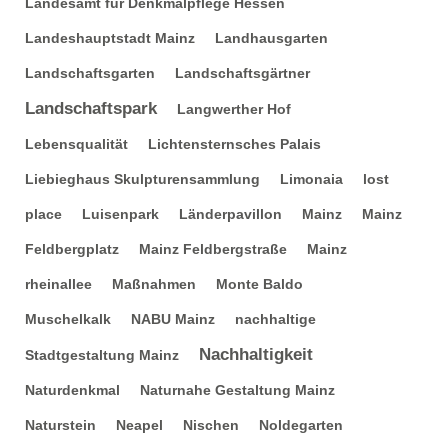
Landesamt für Denkmalpflege Hessen
Landeshauptstadt Mainz
Landhausgarten
Landschaftsgarten
Landschaftsgärtner
Landschaftspark
Langwerther Hof
Lebensqualität
Lichtensternsches Palais
Liebieghaus Skulpturensammlung
Limonaia
lost
place
Luisenpark
Länderpavillon
Mainz
Mainz
Feldbergplatz
Mainz Feldbergstraße
Mainz
rheinallee
Maßnahmen
Monte Baldo
Muschelkalk
NABU Mainz
nachhaltige
Nachhaltigkeit
Stadtgestaltung Mainz
Naturdenkmal
Naturnahe Gestaltung Mainz
Naturstein
Neapel
Nischen
Noldegarten