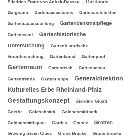
Gardasee
Friedrich Franz von Anhalt-Dessau
Gargnano
Gartenaccessoires
Gartenarchitekten
Gartendenkmalpflege
Gartenbauausstellung
Gartenhistorische
Gartenevent
Untersuchung
Gartenhistorische
Voruntersuchung
Gartenkunst
Gartenpool
Gartenraum
Gartenreich
Gartenschau
Generaldirektion
Gartentrends
Gartentreppe
Kulturelles Erbe Rheinland-Pfalz
Gestaltungskonzept
Giardino Giusti
Goethe
Goldschmidt
Goldschmidtpark
Grotten
Goldschmidtspark
Gordes
Granitz
Growing Green Cities
Grüne Brücke
Grüne Brücke