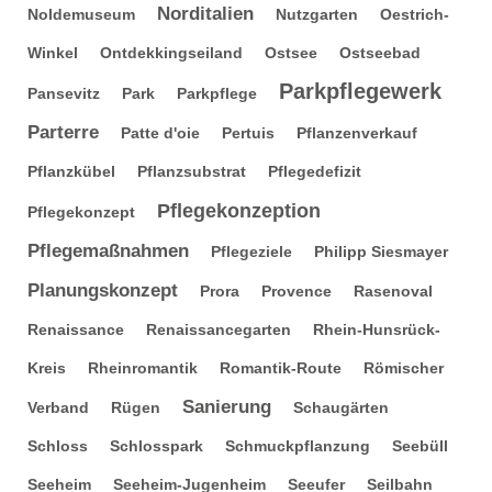
Norditalien
Noldemuseum
Nutzgarten
Oestrich-
Winkel
Ontdekkingseiland
Ostsee
Ostseebad
Parkpflegewerk
Pansevitz
Park
Parkpflege
Parterre
Patte d'oie
Pertuis
Pflanzenverkauf
Pflanzkübel
Pflanzsubstrat
Pflegedefizit
Pflegekonzeption
Pflegekonzept
Pflegemaßnahmen
Pflegeziele
Philipp Siesmayer
Planungskonzept
Prora
Provence
Rasenoval
Renaissance
Renaissancegarten
Rhein-Hunsrück-
Kreis
Rheinromantik
Romantik-Route
Römischer
Sanierung
Verband
Rügen
Schaugärten
Schloss
Schlosspark
Schmuckpflanzung
Seebüll
Seeheim
Seeheim-Jugenheim
Seeufer
Seilbahn