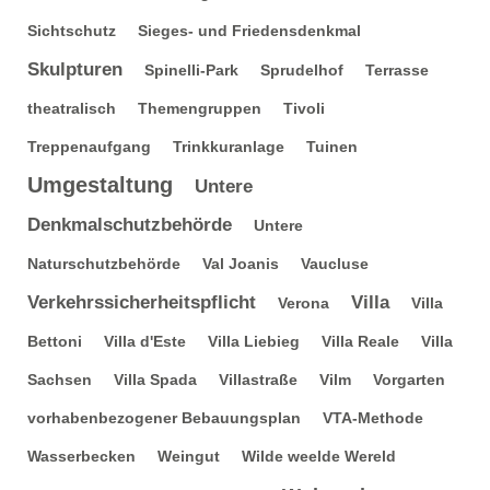
Sichtschutz
Sieges- und Friedensdenkmal
Skulpturen
Spinelli-Park
Sprudelhof
Terrasse
theatralisch
Themengruppen
Tivoli
Treppenaufgang
Trinkkuranlage
Tuinen
Umgestaltung
Untere
Denkmalschutzbehörde
Untere
Naturschutzbehörde
Val Joanis
Vaucluse
Verkehrssicherheitspflicht
Villa
Verona
Villa
Bettoni
Villa d'Este
Villa Liebieg
Villa Reale
Villa
Sachsen
Villa Spada
Villastraße
Vilm
Vorgarten
vorhabenbezogener Bebauungsplan
VTA-Methode
Wasserbecken
Weingut
Wilde weelde Wereld