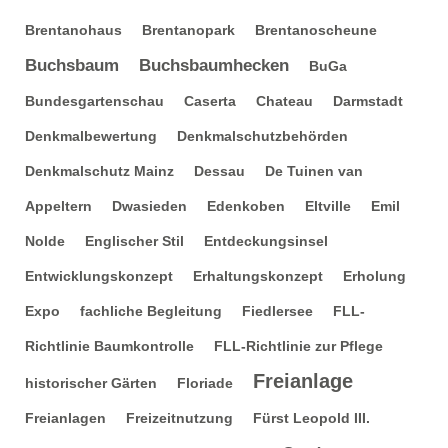
Brentanohaus
Brentanopark
Brentanoscheune
Buchsbaum
Buchsbaumhecken
BuGa
Bundesgartenschau
Caserta
Chateau
Darmstadt
Denkmalbewertung
Denkmalschutzbehörden
Denkmalschutz Mainz
Dessau
De Tuinen van
Appeltern
Dwasieden
Edenkoben
Eltville
Emil
Nolde
Englischer Stil
Entdeckungsinsel
Entwicklungskonzept
Erhaltungskonzept
Erholung
Expo
fachliche Begleitung
Fiedlersee
FLL-
Richtlinie Baumkontrolle
FLL-Richtlinie zur Pflege
Freianlage
historischer Gärten
Floriade
Freianlagen
Freizeitnutzung
Fürst Leopold III.