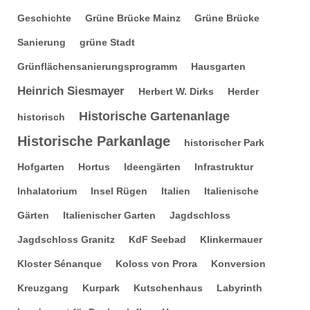
Geschichte
Grüne Brücke Mainz
Grüne Brücke
Sanierung
grüne Stadt
Grünflächensanierungsprogramm
Hausgarten
Heinrich Siesmayer
Herbert W. Dirks
Herder
Historische Gartenanlage
historisch
Historische Parkanlage
historischer Park
Hofgarten
Hortus
Ideengärten
Infrastruktur
Inhalatorium
Insel Rügen
Italien
Italienische
Gärten
Italienischer Garten
Jagdschloss
Jagdschloss Granitz
KdF Seebad
Klinkermauer
Kloster Sénanque
Koloss von Prora
Konversion
Kreuzgang
Kurpark
Kutschenhaus
Labyrinth