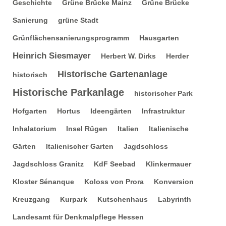
Geschichte
Grüne Brücke Mainz
Grüne Brücke
Sanierung
grüne Stadt
Grünflächensanierungsprogramm
Hausgarten
Heinrich Siesmayer
Herbert W. Dirks
Herder
Historische Gartenanlage
historisch
Historische Parkanlage
historischer Park
Hofgarten
Hortus
Ideengärten
Infrastruktur
Inhalatorium
Insel Rügen
Italien
Italienische
Gärten
Italienischer Garten
Jagdschloss
Jagdschloss Granitz
KdF Seebad
Klinkermauer
Kloster Sénanque
Koloss von Prora
Konversion
Kreuzgang
Kurpark
Kutschenhaus
Labyrinth
Landesamt für Denkmalpflege Hessen