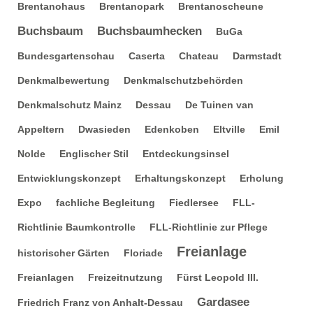
Brentanohaus
Brentanopark
Brentanoscheune
Buchsbaum
Buchsbaumhecken
BuGa
Bundesgartenschau
Caserta
Chateau
Darmstadt
Denkmalbewertung
Denkmalschutzbehörden
Denkmalschutz Mainz
Dessau
De Tuinen van
Appeltern
Dwasieden
Edenkoben
Eltville
Emil
Nolde
Englischer Stil
Entdeckungsinsel
Entwicklungskonzept
Erhaltungskonzept
Erholung
Expo
fachliche Begleitung
Fiedlersee
FLL-
Richtlinie Baumkontrolle
FLL-Richtlinie zur Pflege
Freianlage
historischer Gärten
Floriade
Freianlagen
Freizeitnutzung
Fürst Leopold III.
Gardasee
Friedrich Franz von Anhalt-Dessau