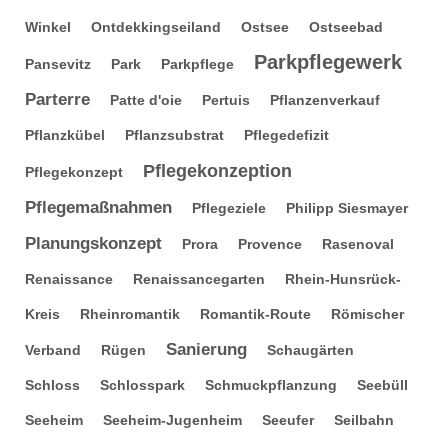
Winkel
Ontdekkingseiland
Ostsee
Ostseebad
Parkpflegewerk
Pansevitz
Park
Parkpflege
Parterre
Patte d'oie
Pertuis
Pflanzenverkauf
Pflanzkübel
Pflanzsubstrat
Pflegedefizit
Pflegekonzeption
Pflegekonzept
Pflegemaßnahmen
Pflegeziele
Philipp Siesmayer
Planungskonzept
Prora
Provence
Rasenoval
Renaissance
Renaissancegarten
Rhein-Hunsrück-
Kreis
Rheinromantik
Romantik-Route
Römischer
Sanierung
Verband
Rügen
Schaugärten
Schloss
Schlosspark
Schmuckpflanzung
Seebüll
Seeheim
Seeheim-Jugenheim
Seeufer
Seilbahn