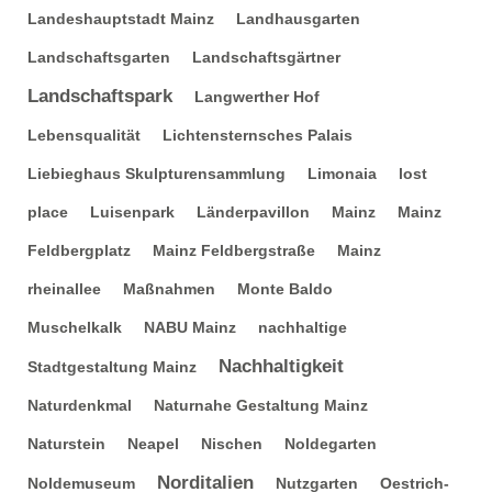
Landeshauptstadt Mainz
Landhausgarten
Landschaftsgarten
Landschaftsgärtner
Landschaftspark
Langwerther Hof
Lebensqualität
Lichtensternsches Palais
Liebieghaus Skulpturensammlung
Limonaia
lost
place
Luisenpark
Länderpavillon
Mainz
Mainz
Feldbergplatz
Mainz Feldbergstraße
Mainz
rheinallee
Maßnahmen
Monte Baldo
Muschelkalk
NABU Mainz
nachhaltige
Nachhaltigkeit
Stadtgestaltung Mainz
Naturdenkmal
Naturnahe Gestaltung Mainz
Naturstein
Neapel
Nischen
Noldegarten
Norditalien
Noldemuseum
Nutzgarten
Oestrich-