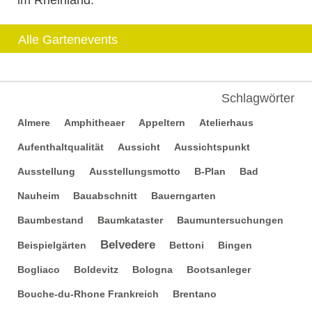
im Rheinland.
Alle Gartenevents
Schlagwörter
Almere
Amphitheaer
Appeltern
Atelierhaus
Aufenthaltqualität
Aussicht
Aussichtspunkt
Ausstellung
Ausstellungsmotto
B-Plan
Bad
Nauheim
Bauabschnitt
Bauerngarten
Baumbestand
Baumkataster
Baumuntersuchungen
Belvedere
Beispielgärten
Bettoni
Bingen
Bogliaco
Boldevitz
Bologna
Bootsanleger
Bouche-du-Rhone Frankreich
Brentano