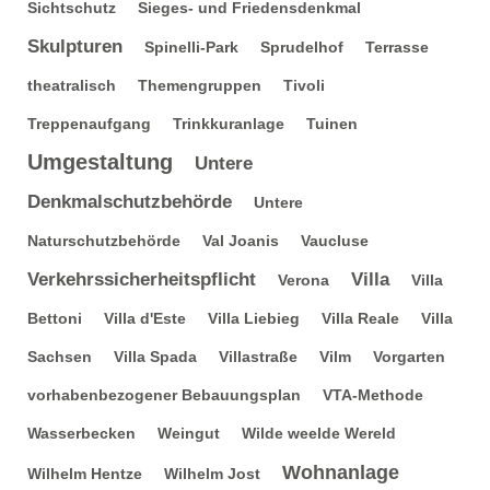
Sichtschutz
Sieges- und Friedensdenkmal
Skulpturen
Spinelli-Park
Sprudelhof
Terrasse
theatralisch
Themengruppen
Tivoli
Treppenaufgang
Trinkkuranlage
Tuinen
Umgestaltung
Untere
Denkmalschutzbehörde
Untere
Naturschutzbehörde
Val Joanis
Vaucluse
Verkehrssicherheitspflicht
Villa
Verona
Villa
Bettoni
Villa d'Este
Villa Liebieg
Villa Reale
Villa
Sachsen
Villa Spada
Villastraße
Vilm
Vorgarten
vorhabenbezogener Bebauungsplan
VTA-Methode
Wasserbecken
Weingut
Wilde weelde Wereld
Wohnanlage
Wilhelm Hentze
Wilhelm Jost