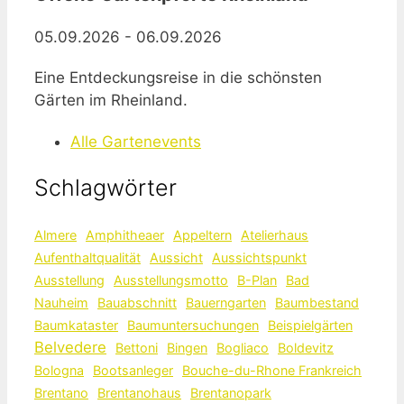
05.09.2026 - 06.09.2026
Eine Entdeckungsreise in die schönsten
Gärten im Rheinland.
Alle Gartenevents
Schlagwörter
Almere
Amphitheaer
Appeltern
Atelierhaus
Aufenthaltqualität
Aussicht
Aussichtspunkt
Ausstellung
Ausstellungsmotto
B-Plan
Bad
Nauheim
Bauabschnitt
Bauerngarten
Baumbestand
Baumkataster
Baumuntersuchungen
Beispielgärten
Belvedere
Bettoni
Bingen
Bogliaco
Boldevitz
Bologna
Bootsanleger
Bouche-du-Rhone Frankreich
Brentano
Brentanohaus
Brentanopark