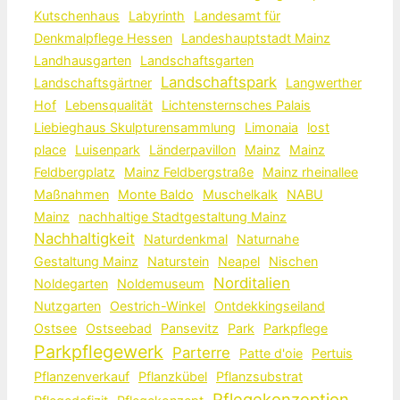
Kutschenhaus
Labyrinth
Landesamt für
Denkmalpflege Hessen
Landeshauptstadt Mainz
Landhausgarten
Landschaftsgarten
Landschaftspark
Landschaftsgärtner
Langwerther
Hof
Lebensqualität
Lichtensternsches Palais
Liebieghaus Skulpturensammlung
Limonaia
lost
place
Luisenpark
Länderpavillon
Mainz
Mainz
Feldbergplatz
Mainz Feldbergstraße
Mainz rheinallee
Maßnahmen
Monte Baldo
Muschelkalk
NABU
Mainz
nachhaltige Stadtgestaltung Mainz
Nachhaltigkeit
Naturdenkmal
Naturnahe
Gestaltung Mainz
Naturstein
Neapel
Nischen
Norditalien
Noldegarten
Noldemuseum
Nutzgarten
Oestrich-Winkel
Ontdekkingseiland
Ostsee
Ostseebad
Pansevitz
Park
Parkpflege
Parkpflegewerk
Parterre
Patte d'oie
Pertuis
Pflanzenverkauf
Pflanzkübel
Pflanzsubstrat
Pflegekonzeption