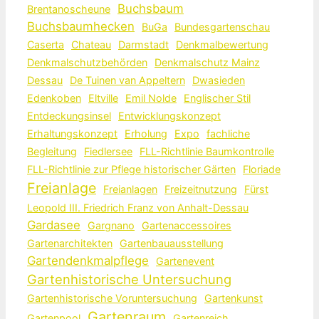
Buchsbaum
Brentanoscheune
Buchsbaumhecken
BuGa
Bundesgartenschau
Caserta
Chateau
Darmstadt
Denkmalbewertung
Denkmalschutzbehörden
Denkmalschutz Mainz
Dessau
De Tuinen van Appeltern
Dwasieden
Edenkoben
Eltville
Emil Nolde
Englischer Stil
Entdeckungsinsel
Entwicklungskonzept
Erhaltungskonzept
Erholung
Expo
fachliche
Begleitung
Fiedlersee
FLL-Richtlinie Baumkontrolle
FLL-Richtlinie zur Pflege historischer Gärten
Floriade
Freianlage
Freianlagen
Freizeitnutzung
Fürst
Leopold III. Friedrich Franz von Anhalt-Dessau
Gardasee
Gargnano
Gartenaccessoires
Gartenarchitekten
Gartenbauausstellung
Gartendenkmalpflege
Gartenevent
Gartenhistorische Untersuchung
Gartenhistorische Voruntersuchung
Gartenkunst
Gartenraum
Gartenpool
Gartenreich