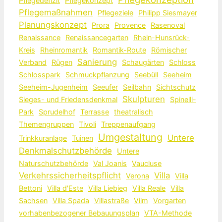
Pflegedefizit
Pflegekonzept
Pflegemaßnahmen
Pflegeziele
Philipp Siesmayer
Planungskonzept
Prora
Provence
Rasenoval
Renaissance
Renaissancegarten
Rhein-Hunsrück-
Kreis
Rheinromantik
Romantik-Route
Römischer
Sanierung
Verband
Rügen
Schaugärten
Schloss
Schlosspark
Schmuckpflanzung
Seebüll
Seeheim
Seeheim-Jugenheim
Seeufer
Seilbahn
Sichtschutz
Skulpturen
Sieges- und Friedensdenkmal
Spinelli-
Park
Sprudelhof
Terrasse
theatralisch
Themengruppen
Tivoli
Treppenaufgang
Umgestaltung
Untere
Trinkkuranlage
Tuinen
Denkmalschutzbehörde
Untere
Naturschutzbehörde
Val Joanis
Vaucluse
Verkehrssicherheitspflicht
Villa
Verona
Villa
Bettoni
Villa d'Este
Villa Liebieg
Villa Reale
Villa
Sachsen
Villa Spada
Villastraße
Vilm
Vorgarten
vorhabenbezogener Bebauungsplan
VTA-Methode