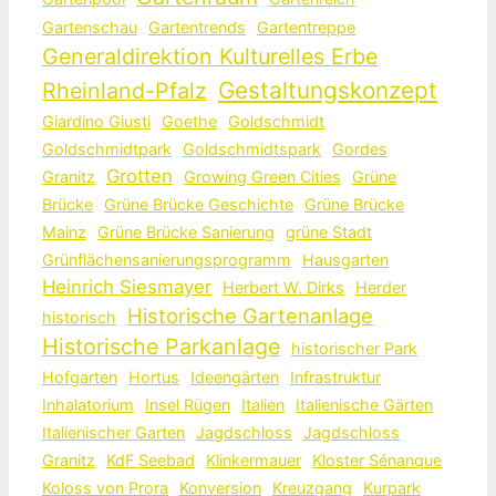
Gartenschau
Gartentrends
Gartentreppe
Generaldirektion Kulturelles Erbe
Gestaltungskonzept
Rheinland-Pfalz
Giardino Giusti
Goethe
Goldschmidt
Goldschmidtpark
Goldschmidtspark
Gordes
Grotten
Granitz
Growing Green Cities
Grüne
Brücke
Grüne Brücke Geschichte
Grüne Brücke
Mainz
Grüne Brücke Sanierung
grüne Stadt
Grünflächensanierungsprogramm
Hausgarten
Heinrich Siesmayer
Herbert W. Dirks
Herder
Historische Gartenanlage
historisch
Historische Parkanlage
historischer Park
Hofgarten
Hortus
Ideengärten
Infrastruktur
Inhalatorium
Insel Rügen
Italien
Italienische Gärten
Italienischer Garten
Jagdschloss
Jagdschloss
Granitz
KdF Seebad
Klinkermauer
Kloster Sénanque
Koloss von Prora
Konversion
Kreuzgang
Kurpark