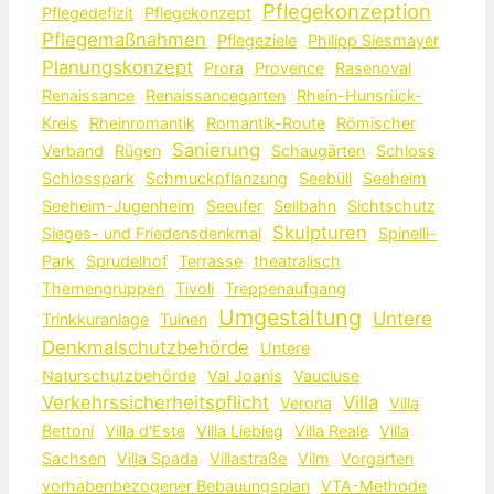
Pflegekonzeption
Pflegedefizit
Pflegekonzept
Pflegemaßnahmen
Pflegeziele
Philipp Siesmayer
Planungskonzept
Prora
Provence
Rasenoval
Renaissance
Renaissancegarten
Rhein-Hunsrück-
Kreis
Rheinromantik
Romantik-Route
Römischer
Sanierung
Verband
Rügen
Schaugärten
Schloss
Schlosspark
Schmuckpflanzung
Seebüll
Seeheim
Seeheim-Jugenheim
Seeufer
Seilbahn
Sichtschutz
Skulpturen
Sieges- und Friedensdenkmal
Spinelli-
Park
Sprudelhof
Terrasse
theatralisch
Themengruppen
Tivoli
Treppenaufgang
Umgestaltung
Untere
Trinkkuranlage
Tuinen
Denkmalschutzbehörde
Untere
Naturschutzbehörde
Val Joanis
Vaucluse
Verkehrssicherheitspflicht
Villa
Verona
Villa
Bettoni
Villa d'Este
Villa Liebieg
Villa Reale
Villa
Sachsen
Villa Spada
Villastraße
Vilm
Vorgarten
vorhabenbezogener Bebauungsplan
VTA-Methode