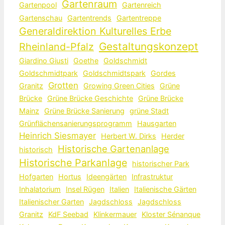
Gartenraum
Gartenpool
Gartenreich
Gartenschau
Gartentrends
Gartentreppe
Generaldirektion Kulturelles Erbe
Gestaltungskonzept
Rheinland-Pfalz
Giardino Giusti
Goethe
Goldschmidt
Goldschmidtpark
Goldschmidtspark
Gordes
Grotten
Granitz
Growing Green Cities
Grüne
Brücke
Grüne Brücke Geschichte
Grüne Brücke
Mainz
Grüne Brücke Sanierung
grüne Stadt
Grünflächensanierungsprogramm
Hausgarten
Heinrich Siesmayer
Herbert W. Dirks
Herder
Historische Gartenanlage
historisch
Historische Parkanlage
historischer Park
Hofgarten
Hortus
Ideengärten
Infrastruktur
Inhalatorium
Insel Rügen
Italien
Italienische Gärten
Italienischer Garten
Jagdschloss
Jagdschloss
Granitz
KdF Seebad
Klinkermauer
Kloster Sénanque