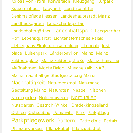
Koloss von Prora
Konversion
Kreuzgang
Kurpark
Kutschenhaus
Labyrinth
Landesamt für
Denkmalpflege Hessen
Landeshauptstadt Mainz
Landhausgarten
Landschaftsgarten
Landschaftspark
Landschaftsgärtner
Langwerther
Hof
Lebensqualität
Lichtensternsches Palais
Liebieghaus Skulpturensammlung
Limonaia
lost
place
Luisenpark
Länderpavillon
Mainz
Mainz
Feldbergplatz
Mainz Feldbergstraße
Mainz rheinallee
Maßnahmen
Monte Baldo
Muschelkalk
NABU
Mainz
nachhaltige Stadtgestaltung Mainz
Nachhaltigkeit
Naturdenkmal
Naturnahe
Gestaltung Mainz
Naturstein
Neapel
Nischen
Norditalien
Noldegarten
Noldemuseum
Nutzgarten
Oestrich-Winkel
Ontdekkingseiland
Ostsee
Ostseebad
Pansevitz
Park
Parkpflege
Parkpflegewerk
Parterre
Patte d'oie
Pertuis
Pflanzenverkauf
Pflanzkübel
Pflanzsubstrat