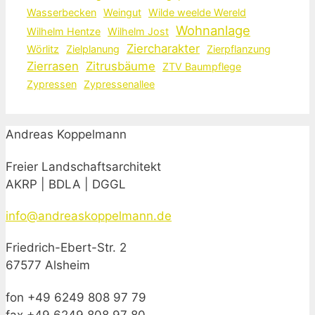
Wasserbecken
Weingut
Wilde weelde Wereld
Wohnanlage
Wilhelm Hentze
Wilhelm Jost
Ziercharakter
Wörlitz
Zielplanung
Zierpflanzung
Zierrasen
Zitrusbäume
ZTV Baumpflege
Zypressen
Zypressenallee
Andreas Koppelmann
Freier Landschaftsarchitekt
AKRP | BDLA | DGGL
info@andreaskoppelmann.de
Friedrich-Ebert-Str. 2
67577 Alsheim
fon +49 6249 808 97 79
fax +49 6249 808 97 80