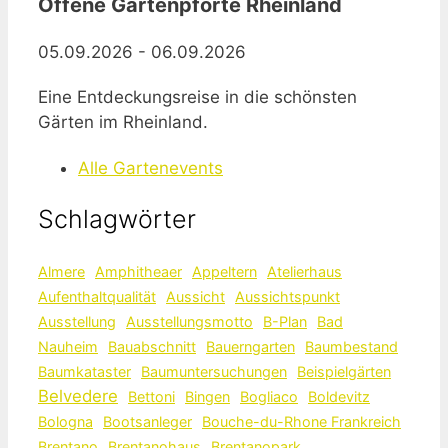
Offene Gartenpforte Rheinland
05.09.2026 - 06.09.2026
Eine Entdeckungsreise in die schönsten
Gärten im Rheinland.
Alle Gartenevents
Schlagwörter
Almere
Amphitheaer
Appeltern
Atelierhaus
Aufenthaltqualität
Aussicht
Aussichtspunkt
Ausstellung
Ausstellungsmotto
B-Plan
Bad
Nauheim
Bauabschnitt
Bauerngarten
Baumbestand
Baumkataster
Baumuntersuchungen
Beispielgärten
Belvedere
Bettoni
Bingen
Bogliaco
Boldevitz
Bologna
Bootsanleger
Bouche-du-Rhone Frankreich
Brentano
Brentanohaus
Brentanopark