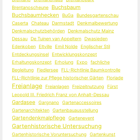
Buchsbaum
Brentanoscheune
Buchsbaumhecken
BuGa
Bundesgartenschau
Caserta
Chateau
Darmstadt
Denkmalbewertung
Denkmalschutzbehörden
Denkmalschutz Mainz
Dessau
De Tuinen van Appeltern
Dwasieden
Edenkoben
Eltville
Emil Nolde
Englischer Stil
Entdeckungsinsel
Entwicklungskonzept
Erhaltungskonzept
Erholung
Expo
fachliche
Begleitung
Fiedlersee
FLL-Richtlinie Baumkontrolle
FLL-Richtlinie zur Pflege historischer Gärten
Floriade
Freianlage
Freianlagen
Freizeitnutzung
Fürst
Leopold III. Friedrich Franz von Anhalt-Dessau
Gardasee
Gargnano
Gartenaccessoires
Gartenarchitekten
Gartenbauausstellung
Gartendenkmalpflege
Gartenevent
Gartenhistorische Untersuchung
Gartenhistorische Voruntersuchung
Gartenkunst