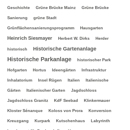
Geschichte
Grüne Brücke Mainz
Grüne Brücke
Sanierung
grüne Stadt
Grünflächensanierungsprogramm
Hausgarten
Heinrich Siesmayer
Herbert W. Dirks
Herder
Historische Gartenanlage
historisch
Historische Parkanlage
historischer Park
Hofgarten
Hortus
Ideengärten
Infrastruktur
Inhalatorium
Insel Rügen
Italien
Italienische
Gärten
Italienischer Garten
Jagdschloss
Jagdschloss Granitz
KdF Seebad
Klinkermauer
Kloster Sénanque
Koloss von Prora
Konversion
Kreuzgang
Kurpark
Kutschenhaus
Labyrinth