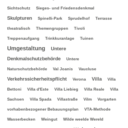
Sichtschutz
Sieges- und Friedensdenkmal
Skulpturen
Spinelli-Park
Sprudelhof
Terrasse
theatralisch
Themengruppen
Tivoli
Treppenaufgang
Trinkkuranlage
Tuinen
Umgestaltung
Untere
Denkmalschutzbehörde
Untere
Naturschutzbehörde
Val Joanis
Vaucluse
Verkehrssicherheitspflicht
Villa
Verona
Villa
Bettoni
Villa d'Este
Villa Liebieg
Villa Reale
Villa
Sachsen
Villa Spada
Villastraße
Vilm
Vorgarten
vorhabenbezogener Bebauungsplan
VTA-Methode
Wasserbecken
Weingut
Wilde weelde Wereld