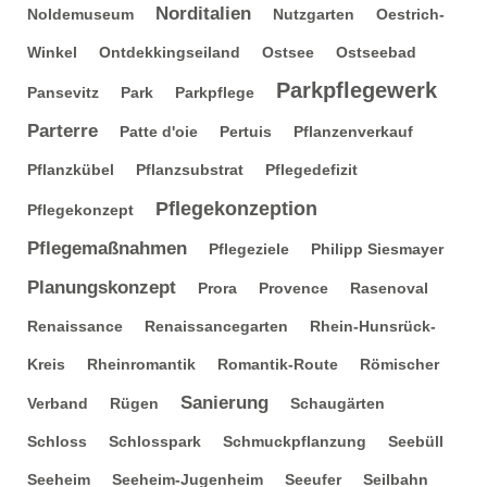
Norditalien
Noldemuseum
Nutzgarten
Oestrich-
Winkel
Ontdekkingseiland
Ostsee
Ostseebad
Parkpflegewerk
Pansevitz
Park
Parkpflege
Parterre
Patte d'oie
Pertuis
Pflanzenverkauf
Pflanzkübel
Pflanzsubstrat
Pflegedefizit
Pflegekonzeption
Pflegekonzept
Pflegemaßnahmen
Pflegeziele
Philipp Siesmayer
Planungskonzept
Prora
Provence
Rasenoval
Renaissance
Renaissancegarten
Rhein-Hunsrück-
Kreis
Rheinromantik
Romantik-Route
Römischer
Sanierung
Verband
Rügen
Schaugärten
Schloss
Schlosspark
Schmuckpflanzung
Seebüll
Seeheim
Seeheim-Jugenheim
Seeufer
Seilbahn