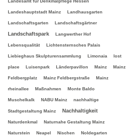
Landesamt für Denkmalpflege Hessen
Landeshauptstadt Mainz
Landhausgarten
Landschaftsgarten
Landschaftsgärtner
Landschaftspark
Langwerther Hof
Lebensqualität
Lichtensternsches Palais
Liebieghaus Skulpturensammlung
Limonaia
lost
place
Luisenpark
Länderpavillon
Mainz
Mainz
Feldbergplatz
Mainz Feldbergstraße
Mainz
rheinallee
Maßnahmen
Monte Baldo
Muschelkalk
NABU Mainz
nachhaltige
Nachhaltigkeit
Stadtgestaltung Mainz
Naturdenkmal
Naturnahe Gestaltung Mainz
Naturstein
Neapel
Nischen
Noldegarten