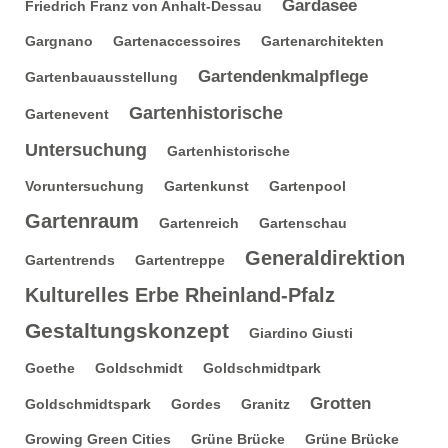
Gardasee
Friedrich Franz von Anhalt-Dessau
Gargnano
Gartenaccessoires
Gartenarchitekten
Gartendenkmalpflege
Gartenbauausstellung
Gartenhistorische
Gartenevent
Untersuchung
Gartenhistorische
Voruntersuchung
Gartenkunst
Gartenpool
Gartenraum
Gartenreich
Gartenschau
Generaldirektion
Gartentrends
Gartentreppe
Kulturelles Erbe Rheinland-Pfalz
Gestaltungskonzept
Giardino Giusti
Goethe
Goldschmidt
Goldschmidtpark
Grotten
Goldschmidtspark
Gordes
Granitz
Growing Green Cities
Grüne Brücke
Grüne Brücke