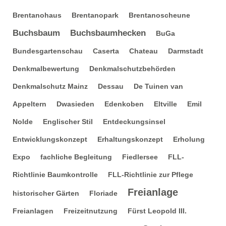
Brentanohaus
Brentanopark
Brentanoscheune
Buchsbaum
Buchsbaumhecken
BuGa
Bundesgartenschau
Caserta
Chateau
Darmstadt
Denkmalbewertung
Denkmalschutzbehörden
Denkmalschutz Mainz
Dessau
De Tuinen van
Appeltern
Dwasieden
Edenkoben
Eltville
Emil
Nolde
Englischer Stil
Entdeckungsinsel
Entwicklungskonzept
Erhaltungskonzept
Erholung
Expo
fachliche Begleitung
Fiedlersee
FLL-
Richtlinie Baumkontrolle
FLL-Richtlinie zur Pflege
Freianlage
historischer Gärten
Floriade
Freianlagen
Freizeitnutzung
Fürst Leopold III.