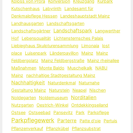
Koloss von Prora
Konversion
Kreuzgang
Kurpark
Kutschenhaus
Labyrinth
Landesamt für
Denkmalpflege Hessen
Landeshauptstadt Mainz
Landhausgarten
Landschaftsgarten
Landschaftspark
Landschaftsgärtner
Langwerther
Hof
Lebensqualität
Lichtensternsches Palais
Liebieghaus Skulpturensammlung
Limonaia
lost
place
Luisenpark
Länderpavillon
Mainz
Mainz
Feldbergplatz
Mainz Feldbergstraße
Mainz rheinallee
Maßnahmen
Monte Baldo
Muschelkalk
NABU
Mainz
nachhaltige Stadtgestaltung Mainz
Nachhaltigkeit
Naturdenkmal
Naturnahe
Gestaltung Mainz
Naturstein
Neapel
Nischen
Norditalien
Noldegarten
Noldemuseum
Nutzgarten
Oestrich-Winkel
Ontdekkingseiland
Ostsee
Ostseebad
Pansevitz
Park
Parkpflege
Parkpflegewerk
Parterre
Patte d'oie
Pertuis
Pflanzenverkauf
Pflanzkübel
Pflanzsubstrat