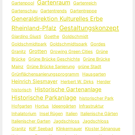
Gartenraum
Gartenpool
Gartenreich
Gartenschau
Gartentrends
Gartentreppe
Generaldirektion Kulturelles Erbe
Gestaltungskonzept
Rheinland-Pfalz
Giardino Giusti
Goethe
Goldschmidt
Goldschmidtpark
Goldschmidtspark
Gordes
Grotten
Granitz
Growing Green Cities
Grüne
Brücke
Grüne Brücke Geschichte
Grüne Brücke
Mainz
Grüne Brücke Sanierung
grüne Stadt
Grünflächensanierungsprogramm
Hausgarten
Heinrich Siesmayer
Herbert W. Dirks
Herder
Historische Gartenanlage
historisch
Historische Parkanlage
historischer Park
Hofgarten
Hortus
Ideengärten
Infrastruktur
Inhalatorium
Insel Rügen
Italien
Italienische Gärten
Italienischer Garten
Jagdschloss
Jagdschloss
Granitz
KdF Seebad
Klinkermauer
Kloster Sénanque