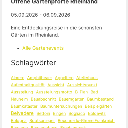
Offene Gartenpforte Rheinland
05.09.2026 - 06.09.2026
Eine Entdeckungsreise in die schönsten
Gärten im Rheinland.
Alle Gartenevents
Schlagwörter
Almere
Amphitheaer
Appeltern
Atelierhaus
Aufenthaltqualität
Aussicht
Aussichtspunkt
Ausstellung
Ausstellungsmotto
B-Plan
Bad
Nauheim
Bauabschnitt
Bauerngarten
Baumbestand
Baumkataster
Baumuntersuchungen
Beispielgärten
Belvedere
Bettoni
Bingen
Bogliaco
Boldevitz
Bologna
Bootsanleger
Bouche-du-Rhone Frankreich
Brentano
Brentanohaus
Brentanopark