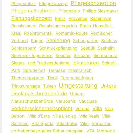
Pflegekonzeption
Pflegedefizit
Pflegekonzept
Pflegemaßnahmen
Pflegeziele
Philipp Siesmayer
Planungskonzept
Prora
Provence
Rasenoval
Renaissance
Renaissancegarten
Rhein-Hunsrück-
Kreis
Rheinromantik
Romantik-Route
Römischer
Sanierung
Verband
Rügen
Schaugärten
Schloss
Schlosspark
Schmuckpflanzung
Seebüll
Seeheim
Seeheim-Jugenheim
Seeufer
Seilbahn
Sichtschutz
Skulpturen
Sieges- und Friedensdenkmal
Spinelli-
Park
Sprudelhof
Terrasse
theatralisch
Themengruppen
Tivoli
Treppenaufgang
Umgestaltung
Untere
Trinkkuranlage
Tuinen
Denkmalschutzbehörde
Untere
Naturschutzbehörde
Val Joanis
Vaucluse
Verkehrssicherheitspflicht
Villa
Verona
Villa
Bettoni
Villa d'Este
Villa Liebieg
Villa Reale
Villa
Sachsen
Villa Spada
Villastraße
Vilm
Vorgarten
vorhabenbezogener Bebauungsplan
VTA-Methode