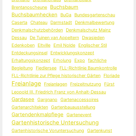
Buchsbaum
Brentanoscheune
Buchsbaumhecken
BuGa
Bundesgartenschau
Caserta
Chateau
Darmstadt
Denkmalbewertung
Denkmalschutzbehörden
Denkmalschutz Mainz
Dessau
De Tuinen van Appeltern
Dwasieden
Edenkoben
Eltville
Emil Nolde
Englischer Stil
Entdeckungsinsel
Entwicklungskonzept
Erhaltungskonzept
Erholung
Expo
fachliche
Begleitung
Fiedlersee
FLL-Richtlinie Baumkontrolle
FLL-Richtlinie zur Pflege historischer Gärten
Floriade
Freianlage
Freianlagen
Freizeitnutzung
Fürst
Leopold III. Friedrich Franz von Anhalt-Dessau
Gardasee
Gargnano
Gartenaccessoires
Gartenarchitekten
Gartenbauausstellung
Gartendenkmalpflege
Gartenevent
Gartenhistorische Untersuchung
Gartenhistorische Voruntersuchung
Gartenkunst