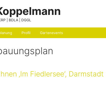
Koppelmann
KRP
| BDLA | DGGL
planung
Profil
Gartenevents
bauungsplan
nen ‚Im Fiedlersee‘, Darmstadt