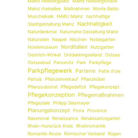
Mainz Feldbergplatz
Mainz Feldbergstraße
Mainz rheinallee
Maßnahmen
Monte Baldo
Muschelkalk
NABU Mainz
nachhaltige
Nachhaltigkeit
Stadtgestaltung Mainz
Naturdenkmal
Naturnahe Gestaltung Mainz
Naturstein
Neapel
Nischen
Noldegarten
Norditalien
Noldemuseum
Nutzgarten
Oestrich-Winkel
Ontdekkingseiland
Ostsee
Ostseebad
Pansevitz
Park
Parkpflege
Parkpflegewerk
Parterre
Patte d'oie
Pertuis
Pflanzenverkauf
Pflanzkübel
Pflanzsubstrat
Pflegedefizit
Pflegekonzept
Pflegekonzeption
Pflegemaßnahmen
Pflegeziele
Philipp Siesmayer
Planungskonzept
Prora
Provence
Rasenoval
Renaissance
Renaissancegarten
Rhein-Hunsrück-Kreis
Rheinromantik
Romantik-Route
Römischer Verband
Rügen