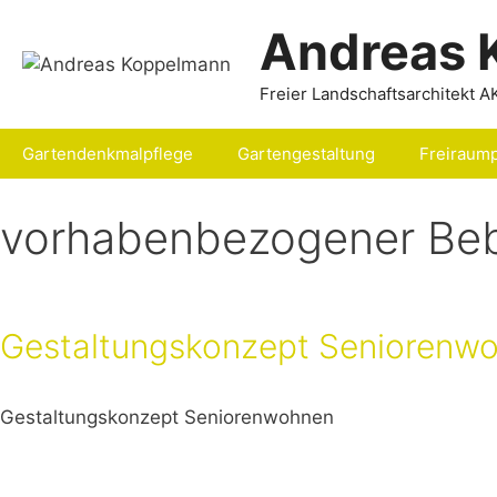
Zum
Andreas 
Inhalt
springen
Freier Landschaftsarchitekt
A
Gartendenkmalpflege
Gartengestaltung
Freiraum
vorhabenbezogener Be
Gestaltungskonzept Seniorenwoh
Gestaltungskonzept Seniorenwohnen