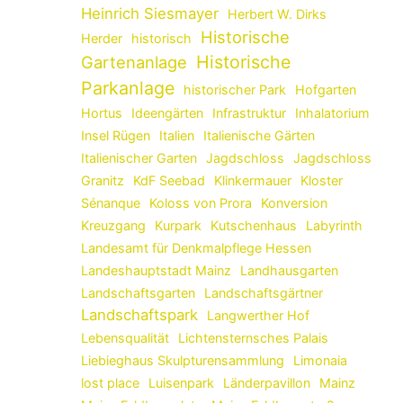
Heinrich Siesmayer
Herbert W. Dirks
Historische
Herder
historisch
Historische
Gartenanlage
Parkanlage
historischer Park
Hofgarten
Hortus
Ideengärten
Infrastruktur
Inhalatorium
Insel Rügen
Italien
Italienische Gärten
Italienischer Garten
Jagdschloss
Jagdschloss
Granitz
KdF Seebad
Klinkermauer
Kloster
Sénanque
Koloss von Prora
Konversion
Kreuzgang
Kurpark
Kutschenhaus
Labyrinth
Landesamt für Denkmalpflege Hessen
Landeshauptstadt Mainz
Landhausgarten
Landschaftsgarten
Landschaftsgärtner
Landschaftspark
Langwerther Hof
Lebensqualität
Lichtensternsches Palais
Liebieghaus Skulpturensammlung
Limonaia
lost place
Luisenpark
Länderpavillon
Mainz