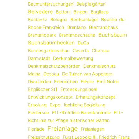
Baumuntersuchungen
Beispielgärten
Belvedere
Bettoni
Bingen
Bogliaco
Boldevitz
Bologna
Bootsanleger
Bouche-du-
Rhone Frankreich
Brentano
Brentanohaus
Buchsbaum
Brentanopark
Brentanoscheune
Buchsbaumhecken
BuGa
Bundesgartenschau
Caserta
Chateau
Darmstadt
Denkmalbewertung
Denkmalschutzbehörden
Denkmalschutz
Mainz
Dessau
De Tuinen van Appeltern
Dwasieden
Edenkoben
Eltville
Emil Nolde
Englischer Stil
Entdeckungsinsel
Entwicklungskonzept
Erhaltungskonzept
Erholung
Expo
fachliche Begleitung
Fiedlersee
FLL-Richtlinie Baumkontrolle
FLL-
Richtlinie zur Pflege historischer Gärten
Freianlage
Floriade
Freianlagen
Freizeitnutzung
Fürst Leopold III. Friedrich Franz