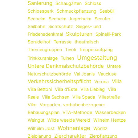
Sanierung
Schaugärten
Schloss
Schlosspark
Schmuckpflanzung
Seebüll
Seeheim
Seeheim-Jugenheim
Seeufer
Seilbahn
Sichtschutz
Sieges- und
Skulpturen
Friedensdenkmal
Spinelli-Park
Sprudelhof
Terrasse
theatralisch
Themengruppen
Tivoli
Treppenaufgang
Umgestaltung
Trinkkuranlage
Tuinen
Untere Denkmalschutzbehörde
Untere
Naturschutzbehörde
Val Joanis
Vaucluse
Verkehrssicherheitspflicht
Villa
Verona
Villa Bettoni
Villa d'Este
Villa Liebieg
Villa
Reale
Villa Sachsen
Villa Spada
Villastraße
Vilm
Vorgarten
vorhabenbezogener
Bebauungsplan
VTA-Methode
Wasserbecken
Weingut
Wilde weelde Wereld
Wilhelm Hentze
Wohnanlage
Wilhelm Jost
Wörlitz
Ziercharakter
Zielplanung
Zierpflanzung