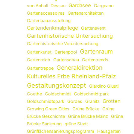
Gardasee
von Anhalt-Dessau
Gargnano
Gartenaccessoires
Gartenarchitekten
Gartenbauausstellung
Gartendenkmalpflege
Gartenevent
Gartenhistorische Untersuchung
Gartenhistorische Voruntersuchung
Gartenraum
Gartenkunst
Gartenpool
Gartenreich
Gartenschau
Gartentrends
Generaldirektion
Gartentreppe
Kulturelles Erbe Rheinland-Pfalz
Gestaltungskonzept
Giardino Giusti
Goethe
Goldschmidt
Goldschmidtpark
Grotten
Goldschmidtspark
Gordes
Granitz
Growing Green Cities
Grüne Brücke
Grüne
Brücke Geschichte
Grüne Brücke Mainz
Grüne
Brücke Sanierung
grüne Stadt
Grünflächensanierungsprogramm
Hausgarten