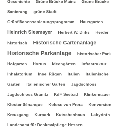
Geschichte
Grüne Brücke Mainz
Grüne Brücke
Sanierung
grüne Stadt
Grünflächensanierungsprogramm
Hausgarten
Heinrich Siesmayer
Herbert W. Dirks
Herder
Historische Gartenanlage
historisch
Historische Parkanlage
historischer Park
Hofgarten
Hortus
Ideengärten
Infrastruktur
Inhalatorium
Insel Rügen
Italien
Italienische
Gärten
Italienischer Garten
Jagdschloss
Jagdschloss Granitz
KdF Seebad
Klinkermauer
Kloster Sénanque
Koloss von Prora
Konversion
Kreuzgang
Kurpark
Kutschenhaus
Labyrinth
Landesamt für Denkmalpflege Hessen