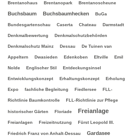
Brentanohaus
Brentanopark
Brentanoscheune
Buchsbaum
Buchsbaumhecken
BuGa
Bundesgartenschau
Caserta
Chateau
Darmstadt
Denkmalbewertung
Denkmalschutzbehörden
Denkmalschutz Mainz
Dessau
De Tuinen van
Appeltern
Dwasieden
Edenkoben
Eltville
Emil
Nolde
Englischer Stil
Entdeckungsinsel
Entwicklungskonzept
Erhaltungskonzept
Erholung
Expo
fachliche Begleitung
Fiedlersee
FLL-
Richtlinie Baumkontrolle
FLL-Richtlinie zur Pflege
Freianlage
historischer Gärten
Floriade
Freianlagen
Freizeitnutzung
Fürst Leopold III.
Gardasee
Friedrich Franz von Anhalt-Dessau