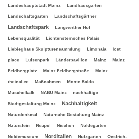
Landeshauptstadt Mainz
Landhausgarten
Landschaftsgarten
Landschaftsgärtner
Landschaftspark
Langwerther Hof
Lebensqualität
Lichtensternsches Palais
Liebieghaus Skulpturensammlung
Limonaia
lost
place
Luisenpark
Länderpavillon
Mainz
Mainz
Feldbergplatz
Mainz Feldbergstraße
Mainz
rheinallee
Maßnahmen
Monte Baldo
Muschelkalk
NABU Mainz
nachhaltige
Nachhaltigkeit
Stadtgestaltung Mainz
Naturdenkmal
Naturnahe Gestaltung Mainz
Naturstein
Neapel
Nischen
Noldegarten
Norditalien
Noldemuseum
Nutzgarten
Oestrich-