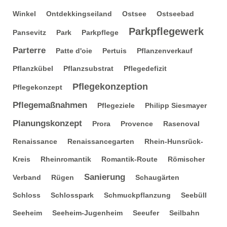
Winkel
Ontdekkingseiland
Ostsee
Ostseebad
Parkpflegewerk
Pansevitz
Park
Parkpflege
Parterre
Patte d'oie
Pertuis
Pflanzenverkauf
Pflanzkübel
Pflanzsubstrat
Pflegedefizit
Pflegekonzeption
Pflegekonzept
Pflegemaßnahmen
Pflegeziele
Philipp Siesmayer
Planungskonzept
Prora
Provence
Rasenoval
Renaissance
Renaissancegarten
Rhein-Hunsrück-
Kreis
Rheinromantik
Romantik-Route
Römischer
Sanierung
Verband
Rügen
Schaugärten
Schloss
Schlosspark
Schmuckpflanzung
Seebüll
Seeheim
Seeheim-Jugenheim
Seeufer
Seilbahn