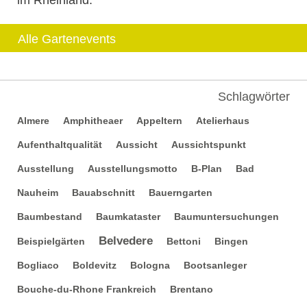
im Rheinland.
Alle Gartenevents
Schlagwörter
Almere
Amphitheaer
Appeltern
Atelierhaus
Aufenthaltqualität
Aussicht
Aussichtspunkt
Ausstellung
Ausstellungsmotto
B-Plan
Bad
Nauheim
Bauabschnitt
Bauerngarten
Baumbestand
Baumkataster
Baumuntersuchungen
Belvedere
Beispielgärten
Bettoni
Bingen
Bogliaco
Boldevitz
Bologna
Bootsanleger
Bouche-du-Rhone Frankreich
Brentano