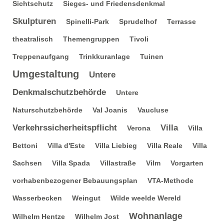
Sichtschutz
Sieges- und Friedensdenkmal
Skulpturen
Spinelli-Park
Sprudelhof
Terrasse
theatralisch
Themengruppen
Tivoli
Treppenaufgang
Trinkkuranlage
Tuinen
Umgestaltung
Untere
Denkmalschutzbehörde
Untere
Naturschutzbehörde
Val Joanis
Vaucluse
Verkehrssicherheitspflicht
Villa
Verona
Villa
Bettoni
Villa d'Este
Villa Liebieg
Villa Reale
Villa
Sachsen
Villa Spada
Villastraße
Vilm
Vorgarten
vorhabenbezogener Bebauungsplan
VTA-Methode
Wasserbecken
Weingut
Wilde weelde Wereld
Wohnanlage
Wilhelm Hentze
Wilhelm Jost